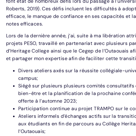
font état de nombreux défis lors du passage à l’univers
Roberts, 2019). Ces défis incluent les difficultés à adop
efficace, le manque de confiance en ses capacités et la
notes efficaces.
Lors de la dernière année, j’ai, suite à ma libération 
projets PESO, travaillé en partenariat avec plusieurs pa
d’Heritage College ainsi que le Cegep de l’Outaouais af
et partager mon expertise afin de faciliter cette transiti
Divers ateliers axés sur la réussite collégiale-univ
campus;
Siégé sur plusieurs plusieurs comités consultatifs
bien-être et la planification de la prochaine conf
offerte à l’automne 2023;
Participation continue au projet TRAMPO sur le co
Ateliers informels d’échanges actifs sur la transitio
aux étudiants en fin de parcours au Collège Herit
l’Outaouais;