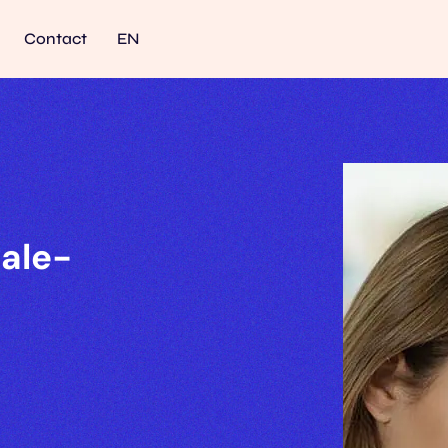
Contact
EN
iale-