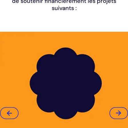
de soutenir financièrement les projets
interinstitutionnelles entre le Cégep de l’Outaouais, le
suivants :
Cégep Heritage College et l’UQO, a le plaisir de vous
dévoiler les projets qui ont été réalisés en 2023-2024
VOIR LES PROJETS