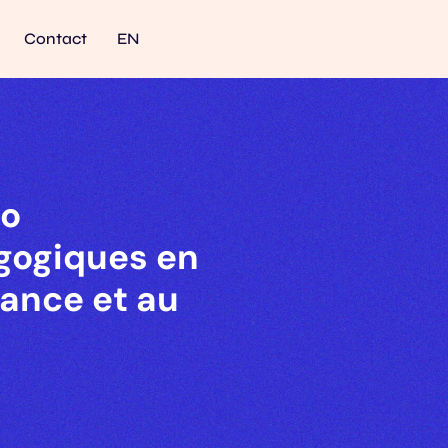
Contact
EN
éo
gogiques en
fance et au